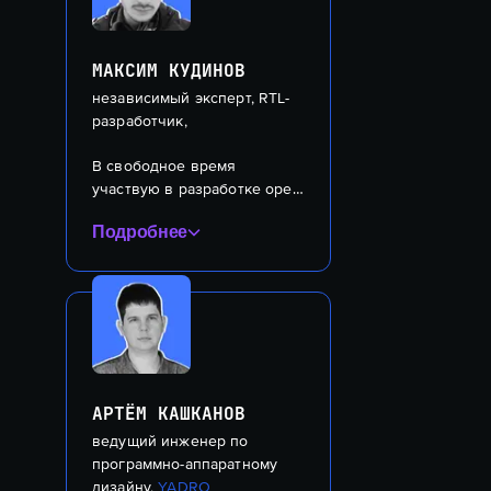
МАКСИМ КУДИНОВ
независимый эксперт, RTL-
разработчик,
В свободное время 
В свободное время 
участвую в разработке open 
участвую в разработке open 
source тулов, связанных с 
source тулов, связанных с 
Подробнее
RTL тематикой.
RTL тематикой.
АРТЁМ КАШКАНОВ
ведущий инженер по
программно-аппаратному
дизайну,
YADRO