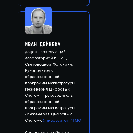
автоматизации процесса. 
автоматизации процесса. 
ИВАН ДЕЙНЕКА
доцент, заведующий
лабораторией в НИЦ
Световодной Фотоники,
Руководитель
образовательной
программы магистратуры
Инженерия Цифровых
Систем — руководитель
образовательной
программы магистратуры
«Инженерия Цифровых
Систем»,
Университет ИТМО
Специалист в области 
Специалист в области 